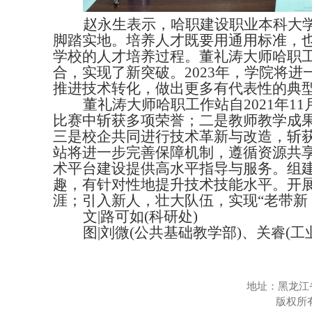
赵永生
表示
，
哈职
建设职业本科
大
脚踏实地。培养人才既要用通用标准，
学校的人才培养过程。董礼涛大师哈职
合，实现了新突破。2023年，学院将进
推进技术转化，做出更多有代表性的典
董礼涛大师哈职工作站自
2021年
比赛中斩获多项荣誉；二是教师教学成
三是校企共同进行技术革新与改造，斩
站将进一步完善保障机制，遵循资源共
术平台建设提供高水平指导与服务。组
趣，有针对性地提升技术技能水平。开
涯；引入新人，壮大队伍，实现“老带新
文
|
路可如
(科研处)
图
|
刘微
(公共基础
教学
部
)、关睿(工
地址：黑龙江
版权所