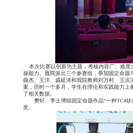
本次比赛以创新为主题，考核内容广、难度大
操能力。
我院
派出三个参赛组，
参加
固定命题
曲杰、王洋、戚延泽和我院教师刘万村、王滨
案，历时一个多月，学生在理论和实践能力上
了相关数据。
樊轩、李士博组固定命题作品“一种
TC4
钛
奖。